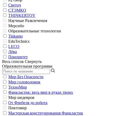
Светоч
СТЭМКО
THINKERTOY
Научные Развлечения
Мерсибо
Образовательные технологии
Tinkamo
EduTechnics
LECO
Лёва
Приоритет
Весь список
Свернуть
Образовательная программа
Мир Без Опасности
Мир головоломок
ТехноМир
Фанкластик: весь мир в руках твоих
Мир шедевров
От Фребеля до робота
Пиктомир
Мастерская конструирования Фанкластик