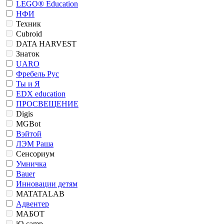
LEGO® Education
НФИ
Техник
Cubroid
DATA HARVEST
Знаток
UARO
Фребель Рус
Ты и Я
EDX education
ПРОСВЕЩЕНИЕ
Digis
MGBot
Вэйтой
ЛЭМ Раша
Сенсориум
Умничка
Bauer
Инновации детям
MATATALAB
Адвентер
МАБОТ
iQ camp