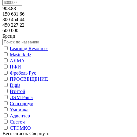
908.88
150 681.66
300 454.44
450 227.22
600 000
Бренд
Learning Resources
Masterkidz
АЛМА
НФИ
Фребель Рус
ПРОСВЕЩЕНИЕ
Digis
Вэйтой
ЛЭМ Раша
Сенсориум
Умничка
Адвентер
Светоч
СТЭМКО
Весь список
Свернуть