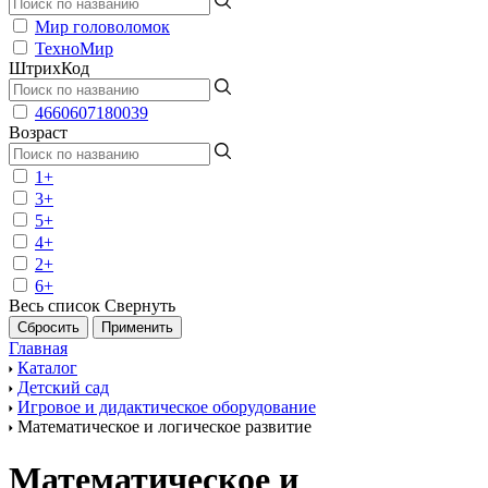
Мир головоломок
ТехноМир
ШтрихКод
4660607180039
Возраст
1+
3+
5+
4+
2+
6+
Весь список
Свернуть
Главная
Каталог
Детский сад
Игровое и дидактическое оборудование
Математическое и логическое развитие
Математическое и