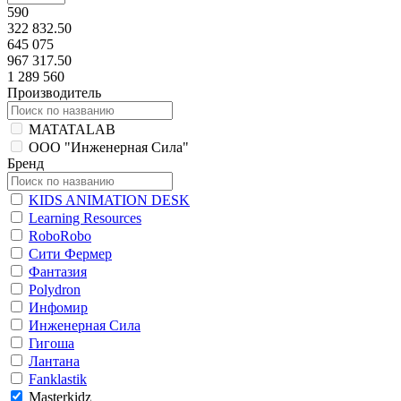
590
322 832.50
645 075
967 317.50
1 289 560
Производитель
MATATALAB
ООО "Инженерная Сила"
Бренд
KIDS ANIMATION DESK
Learning Resources
RoboRobo
Сити Фермер
Фантазия
Polydron
Инфомир
Инженерная Сила
Гигоша
Лантана
Fanklastik
Masterkidz