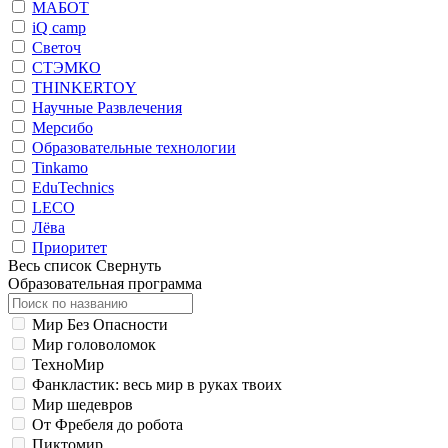
МАБОТ
iQ camp
Светоч
СТЭМКО
THINKERTOY
Научные Развлечения
Мерсибо
Образовательные технологии
Tinkamo
EduTechnics
LECO
Лёва
Приоритет
Весь список
Свернуть
Образовательная программа
Мир Без Опасности
Мир головоломок
ТехноМир
Фанкластик: весь мир в руках твоих
Мир шедевров
От Фребеля до робота
Пиктомир