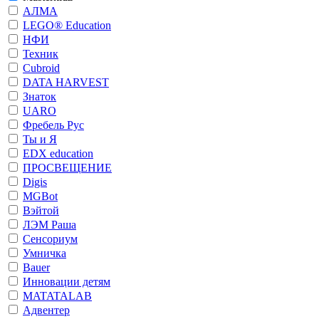
АЛМА
LEGO® Education
НФИ
Техник
Cubroid
DATA HARVEST
Знаток
UARO
Фребель Рус
Ты и Я
EDX education
ПРОСВЕЩЕНИЕ
Digis
MGBot
Вэйтой
ЛЭМ Раша
Сенсориум
Умничка
Bauer
Инновации детям
MATATALAB
Адвентер