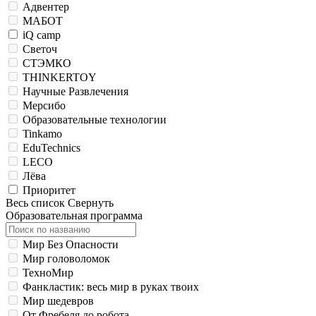
Адвентер
МАБОТ
iQ camp
Светоч
СТЭМКО
THINKERTOY
Научные Развлечения
Мерсибо
Образовательные технологии
Tinkamo
EduTechnics
LECO
Лёва
Приоритет
Весь список
Свернуть
Образовательная программа
Мир Без Опасности
Мир головоломок
ТехноМир
Фанкластик: весь мир в руках твоих
Мир шедевров
От Фребеля до робота