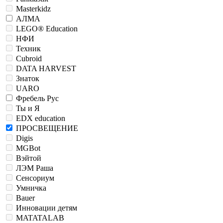
Masterkidz
АЛМА
LEGO® Education
НФИ
Техник
Cubroid
DATA HARVEST
Знаток
UARO
Фребель Рус
Ты и Я
EDX education
ПРОСВЕЩЕНИЕ
Digis
MGBot
Вэйтой
ЛЭМ Раша
Сенсориум
Умничка
Bauer
Инновации детям
MATATALAB