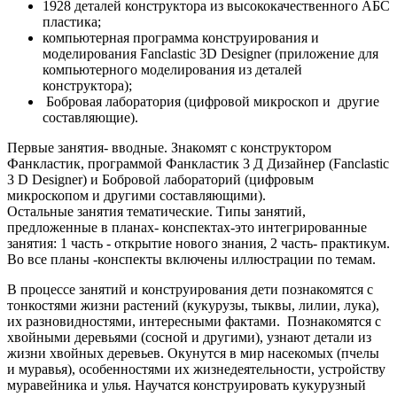
1928 деталей конструктора из высококачественного АБС
пластика;
компьютерная программа конструирования и
моделирования Fanclastic 3D Designer (приложение для
компьютерного моделирования из деталей
конструктора);
Бобровая лаборатория (цифровой микроскоп и другие
составляющие).
Первые занятия- вводные. Знакомят с конструктором
Фанкластик, программой Фанкластик 3 Д Дизайнер (Fanclastic
3 D Designer) и Бобровой лабораторий (цифровым
микроскопом и другими составляющими).
Остальные занятия тематические. Типы занятий,
предложенные в планах- конспектах-это интегрированные
занятия: 1 часть - открытие нового знания, 2 часть- практикум.
Во все планы -конспекты включены иллюстрации по темам.
В процессе занятий и конструирования дети познакомятся с
тонкостями жизни растений (кукурузы, тыквы, лилии, лука),
их разновидностями, интересными фактами. Познакомятся с
хвойными деревьями (сосной и другими), узнают детали из
жизни хвойных деревьев. Окунутся в мир насекомых (пчелы
и муравья), особенностями их жизнедеятельности, устройству
муравейника и улья. Научатся конструировать кукурузный