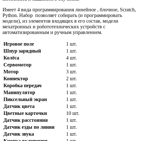
Имеет 4 вида программирования линейное , блочное, Scratch,
Python. Набор позволяет собирать (и программировать
модели), из элементов входящих в его состав, модели
мехатронных и робототехнических устройств с
автоматизированным и ручным управлением.
Игровое поле
1 шт.
Шнур зарядный
1 шт.
Колёса
4 шт.
Сервомотор
1 шт.
Мотор
3 шт.
Коннектор
2 шт.
Коробка передач
1 шт.
Манипулятор
1 шт.
Пиксельный экран
1 шт.
Датчик цвета
1 шт.
Цветные карточки
10 шт.
Датчик расстояния
1 шт.
Датчик езды по линии
1 шт.
Датчик звука
1 шт.
Кнопка включения
1 шт.