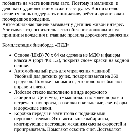
побывать на месте водителя авто. Поэтому и мальчики, и
девочки с удовольствием «садятся за руль». Воспитателю
остается лишь поддержать инициативу ребят и организовать
поочередное вождение.
Автомобильная панель вызывает у детишек живой интерес.
Учитывая это,воспитатель легко объяснит дошкольникам
принципы вождения и главные правила дорожного движения.
Комплектация бизиборда «ПДД»
Основа (ШхВ) 70 х 64 см сделана из МДФ и фанеры
класса А (сорт ФК 1.2), покрыта слоем краски на водной
основе.
Автомобильный руль для управления машиной.
Удобный для детских ручек, поворачивается на 360
градусов. Поможет запомнить, что повороты бывают
вправо и влево.
Лобовое стекло выполнено в виде дорожного
лабиринта. Дети «ездят» машинкой по колее-дороге и
встречают повороты, развилки и кольцевые, светофоры
и дорожные знаки.
Коробка передач и магнитола с подвижными
переключателями. Это тактильные лабиринты,
имитирующие настоящие механизм смены скоростей и
проигрыватель. Помогают освоить счет. Доставляют