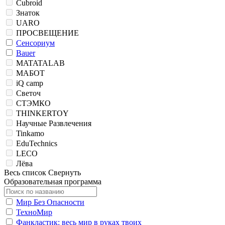
Cubroid
Знаток
UARO
ПРОСВЕЩЕНИЕ
Сенсориум
Bauer
MATATALAB
МАБОТ
iQ camp
Светоч
СТЭМКО
THINKERTOY
Научные Развлечения
Tinkamo
EduTechnics
LECO
Лёва
Весь список
Свернуть
Образовательная программа
Мир Без Опасности
ТехноМир
Фанкластик: весь мир в руках твоих