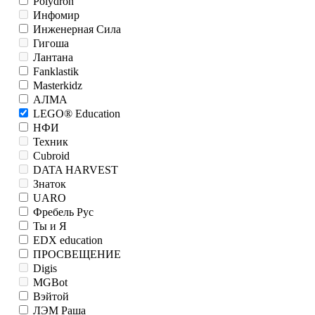
Polydron
Инфомир
Инженерная Сила
Гигоша
Лантана
Fanklastik
Masterkidz
АЛМА
LEGO® Education
НФИ
Техник
Cubroid
DATA HARVEST
Знаток
UARO
Фребель Рус
Ты и Я
EDX education
ПРОСВЕЩЕНИЕ
Digis
MGBot
Вэйтой
ЛЭМ Раша