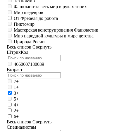
ТехноМир
Фанкластик: весь мир в руках твоих
Мир шедевров
От Фребеля до робота
Пиктомир
Мастерская конструирования Фанкластик
Мир народной культуры в мире детства
Природа Росии
Весь список
Свернуть
ШтрихКод
4660607180039
Возраст
7+
1+
3+
5+
4+
2+
6+
Весь список
Свернуть
Специалистам